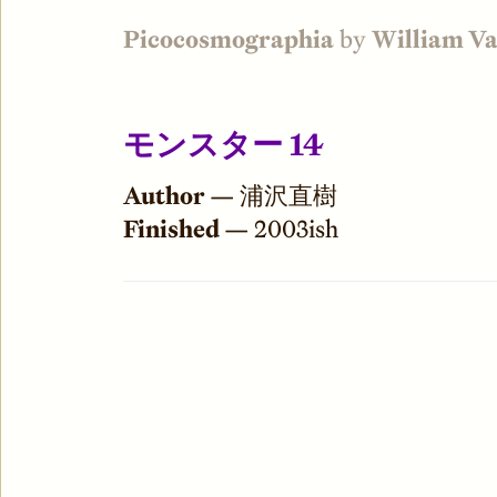
Picocosmographia
by
William V
モンスター 14
Author —
浦沢直樹
Finished —
2003ish