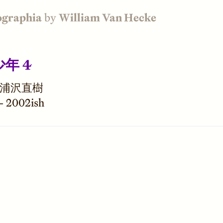
ographia
by
William Van Hecke
少年 4
浦沢直樹
—
2002ish