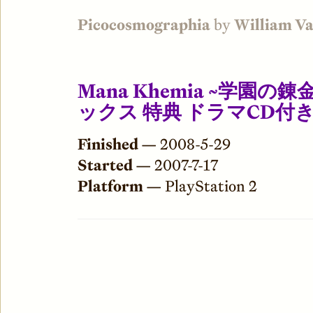
Picocosmographia
by
William V
Mana Khemia ~学園
ックス 特典 ドラマCD付
Finished —
2008-5-29
Started —
2007-7-17
Platform —
PlayStation 2